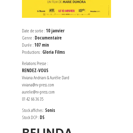
Date de sortie :
10 janvier
Genre :
Documentaire
Durée :
107 min
Productions :
Gloria Films
Relations Presse :
RENDEZ-VOUS
Viviana Andriani & Aurélie Dard
viviana@rv-press.com
aurelie@rv-press.com
01 42 66 36 35
Stock affiches :
Sonis
Stock DCP :
DS