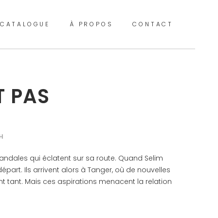
CATALOGUE
À PROPOS
CONTACT
T PAS
H
s scandales qui éclatent sur sa route. Quand Selim
part. Ils arrivent alors à Tanger, où de nouvelles
ent tant. Mais ces aspirations menacent la relation