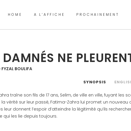
HOME
A L’AFFICHE
PROCHAINEMENT
S DAMNÉS NE PLEUREN
e
FYZAL BOULIFA
SYNOPSIS
ENGLIS
ra traîne son fils de 17 ans, Selim, de ville en ville, fuyant le
la vérité sur leur passé, Fatima-Zahra lui promet un nouveau dé
s leur donnent l’espoir d’atteindre la légitimité qu’ils recherch
e qui les lie depuis toujours.