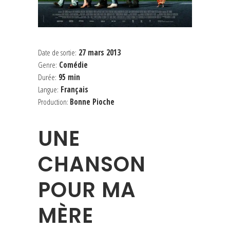
Date de sortie:
27 mars 2013
Genre:
Comédie
Durée:
95 min
Langue:
Français
Production:
Bonne Pioche
UNE
CHANSON
POUR MA
MÈRE