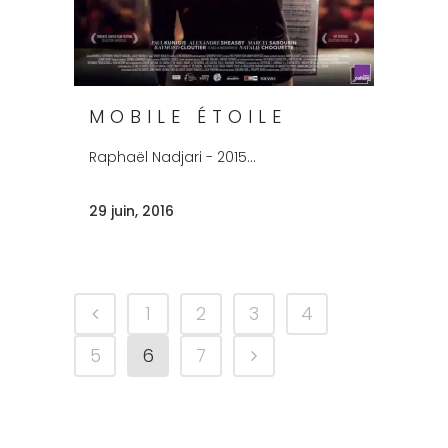
MOBILE ÉTOILE
Raphaël Nadjari - 2015...
29 juin, 2016
1
2
3
4
5
6
7